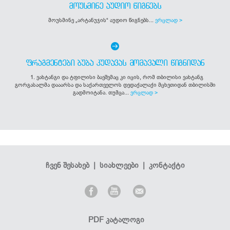
ᲛᲝᲣᲡᲛᲘᲜᲔ ᲐᲣᲓᲘᲝ ᲬᲘᲒᲜᲔᲑᲡ
მოუსმინე „არტანუჯის“ აუდიო წიგნებს...
ვრცლად >
ᲤᲠᲐᲒᲛᲔᲜᲢᲔᲑᲘ ᲑᲣᲑᲐ ᲙᲣᲓᲐᲕᲐᲡ ᲛᲝᲛᲐᲕᲐᲚᲘ ᲬᲘᲒᲜᲘᲓᲐᲜ
1. ვახტანგი და ტფილისი ბავშვმაც კი იცის, რომ თბილისი ვახტანგ
გორგასალმა დააარსა და საქართველოს დედაქალაქი მცხეთიდან თბილისში
გადმოიტანა. თუმცა...
ვრცლად >
ჩვენ შესახებ
|
სიახლეები
|
კონტაქტი
PDF კატალოგი