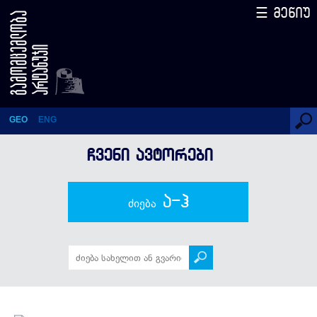
☰ მენიუ
ნანა ყუფარაძე
GEO
ENG
ᲩᲕᲔᲜᲘ ᲐᲕᲢᲝᲠᲔᲑᲘ
ა-ჰ
ძიება