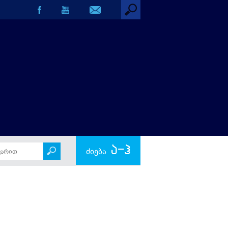
ა-ჰ
ძიება