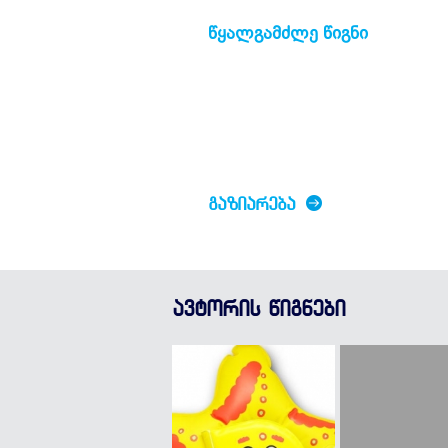
წყალგამძლე წიგნი
ᲒᲐᲖᲘᲐᲠᲔᲑᲐ
ავტორის წიგნები