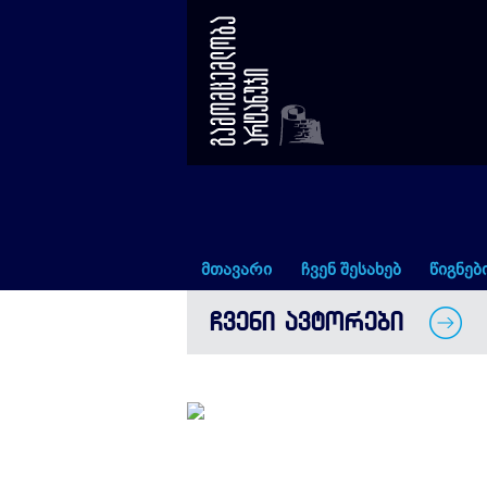
წყალგამძლე წიგნი
მთავარი
ჩვენ შესახებ
წიგნებ
ᲩᲕᲔᲜᲘ ᲐᲕᲢᲝᲠᲔᲑᲘ