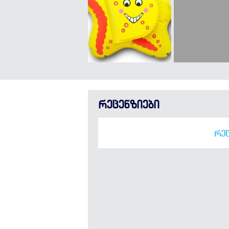
რეცენზიები
ᲠᲔᲪ