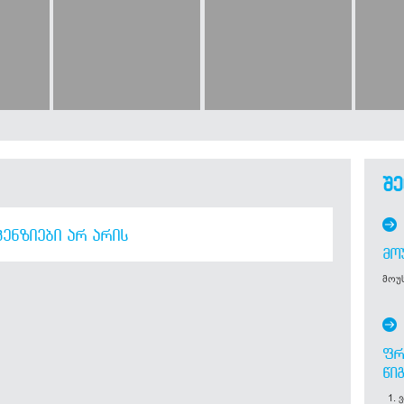
შე
ᲔᲜᲖᲘᲔᲑᲘ ᲐᲠ ᲐᲠᲘᲡ
ᲛᲝ
მოუს
ᲤᲠ
ᲬᲘ
1. ვ