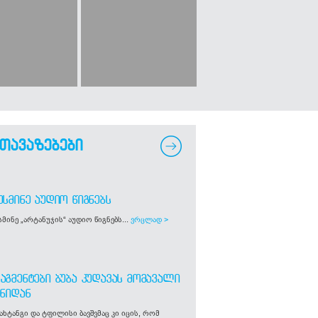
თავაზებები
ᲣᲡᲛᲘᲜᲔ ᲐᲣᲓᲘᲝ ᲬᲘᲒᲜᲔᲑᲡ
მინე „არტანუჯის“ აუდიო წიგნებს...
ვრცლად >
ᲐᲒᲛᲔᲜᲢᲔᲑᲘ ᲑᲣᲑᲐ ᲙᲣᲓᲐᲕᲐᲡ ᲛᲝᲛᲐᲕᲐᲚᲘ
ᲒᲜᲘᲓᲐᲜ
ახტანგი და ტფილისი ბავშვმაც კი იცის, რომ