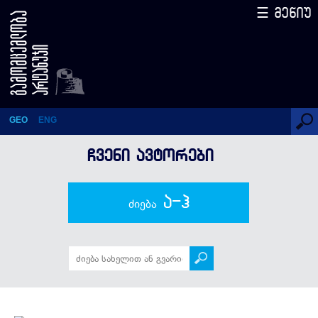
☰ მენიუ
რევაზ ინანიშვილი
GEO
ENG
ᲩᲕᲔᲜᲘ ᲐᲕᲢᲝᲠᲔᲑᲘ
ა-ჰ
ძიება