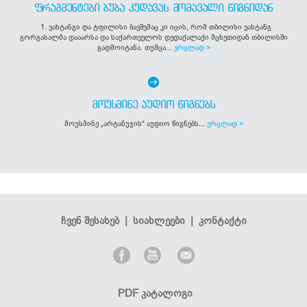
ᲤᲠᲐᲒᲛᲔᲜᲢᲔᲑᲘ ᲑᲣᲑᲐ ᲙᲣᲓᲐᲕᲐᲡ ᲛᲝᲛᲐᲕᲐᲚᲘ ᲬᲘᲒᲜᲘᲓᲐᲜ
1. ვახტანგი და ტფილისი ბავშვმაც კი იცის, რომ თბილისი ვახტანგ
გორგასალმა დააარსა და საქართველოს დედაქალაქი მცხეთიდან თბილისში
გადმოიტანა. თუმცა...
ვრცლად >
ᲛᲝᲣᲡᲛᲘᲜᲔ ᲐᲣᲓᲘᲝ ᲬᲘᲒᲜᲔᲑᲡ
მოუსმინე „არტანუჯის“ აუდიო წიგნებს...
ვრცლად >
ჩვენ შესახებ
|
სიახლეები
|
კონტაქტი
PDF კატალოგი