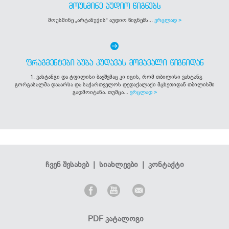
ᲛᲝᲣᲡᲛᲘᲜᲔ ᲐᲣᲓᲘᲝ ᲬᲘᲒᲜᲔᲑᲡ
მოუსმინე „არტანუჯის“ აუდიო წიგნებს...
ვრცლად >
ᲤᲠᲐᲒᲛᲔᲜᲢᲔᲑᲘ ᲑᲣᲑᲐ ᲙᲣᲓᲐᲕᲐᲡ ᲛᲝᲛᲐᲕᲐᲚᲘ ᲬᲘᲒᲜᲘᲓᲐᲜ
1. ვახტანგი და ტფილისი ბავშვმაც კი იცის, რომ თბილისი ვახტანგ
გორგასალმა დააარსა და საქართველოს დედაქალაქი მცხეთიდან თბილისში
გადმოიტანა. თუმცა...
ვრცლად >
ჩვენ შესახებ
|
სიახლეები
|
კონტაქტი
PDF კატალოგი