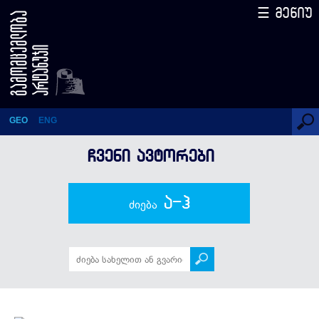
☰ მენიუ
ეგნატე ნინოშვილი
GEO
ENG
ᲩᲕᲔᲜᲘ ᲐᲕᲢᲝᲠᲔᲑᲘ
ა-ჰ
ძიება