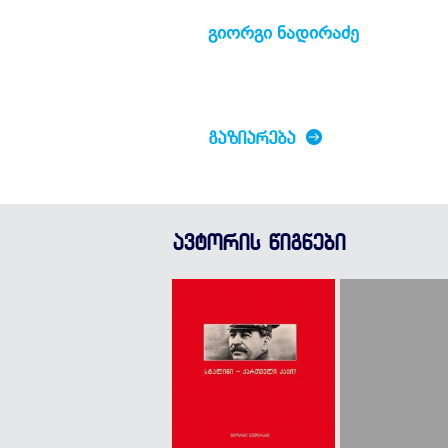
გიორგი ნადირაძე
ᲒᲐᲖᲘᲐᲠᲔᲑᲐ
ავტორის წიგნები