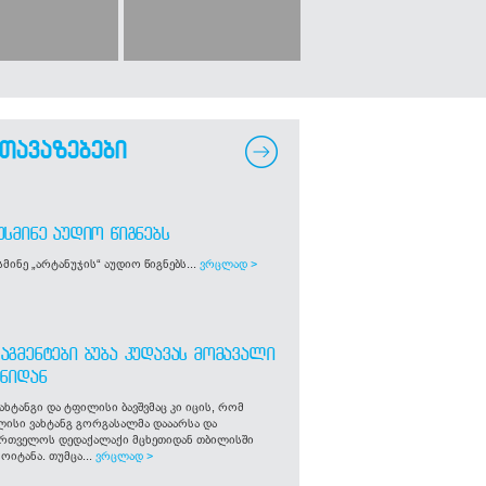
თავაზებები
ᲣᲡᲛᲘᲜᲔ ᲐᲣᲓᲘᲝ ᲬᲘᲒᲜᲔᲑᲡ
მინე „არტანუჯის“ აუდიო წიგნებს...
ვრცლად >
ᲐᲒᲛᲔᲜᲢᲔᲑᲘ ᲑᲣᲑᲐ ᲙᲣᲓᲐᲕᲐᲡ ᲛᲝᲛᲐᲕᲐᲚᲘ
ᲒᲜᲘᲓᲐᲜ
ახტანგი და ტფილისი ბავშვმაც კი იცის, რომ
ლისი ვახტანგ გორგასალმა დააარსა და
ართველოს დედაქალაქი მცხეთიდან თბილისში
ოიტანა. თუმცა...
ვრცლად >