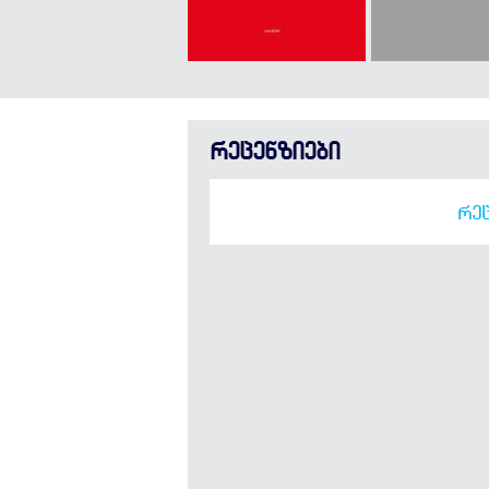
რეცენზიები
ᲠᲔᲪ