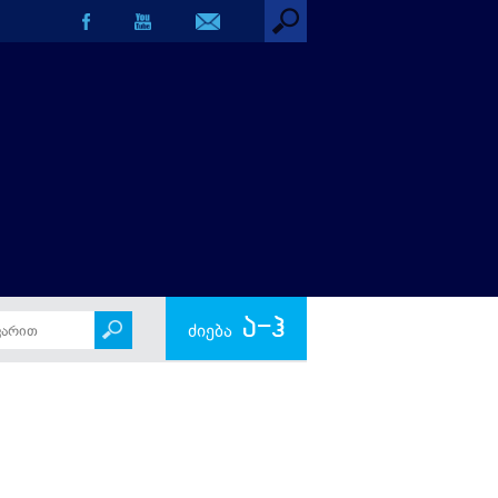
ა-ჰ
ძიება