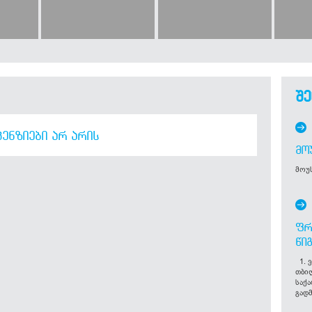
შე
ᲔᲜᲖᲘᲔᲑᲘ ᲐᲠ ᲐᲠᲘᲡ
ᲛᲝ
მოუს
ᲤᲠ
ᲬᲘ
1. ვ
თბი
საქ
გადმ