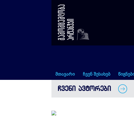
გიორგი ნადირაძე
მთავარი
ჩვენ შესახებ
წიგნებ
ᲩᲕᲔᲜᲘ ᲐᲕᲢᲝᲠᲔᲑᲘ