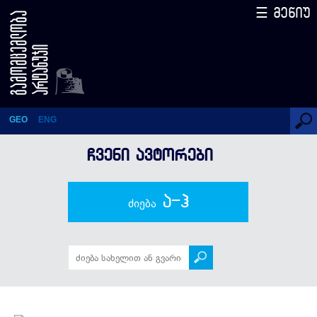
☰ მენიუ
ზვიად კვარაცხელია
GEO
ENG
ᲩᲕᲔᲜᲘ ᲐᲕᲢᲝᲠᲔᲑᲘ
ა-ჰ
ძიება