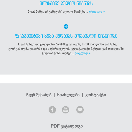
ᲛᲝᲣᲡᲛᲘᲜᲔ ᲐᲣᲓᲘᲝ ᲬᲘᲒᲜᲔᲑᲡ
მოუსმინე „არტანუჯის“ აუდიო წიგნებს...
ვრცლად >
ᲤᲠᲐᲒᲛᲔᲜᲢᲔᲑᲘ ᲑᲣᲑᲐ ᲙᲣᲓᲐᲕᲐᲡ ᲛᲝᲛᲐᲕᲐᲚᲘ ᲬᲘᲒᲜᲘᲓᲐᲜ
1. ვახტანგი და ტფილისი ბავშვმაც კი იცის, რომ თბილისი ვახტანგ
გორგასალმა დააარსა და საქართველოს დედაქალაქი მცხეთიდან თბილისში
გადმოიტანა. თუმცა...
ვრცლად >
ჩვენ შესახებ
|
სიახლეები
|
კონტაქტი
PDF კატალოგი