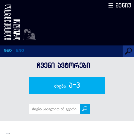
☰ მენიუ
ივანე არჯევანიძე
GEO
ENG
ᲩᲕᲔᲜᲘ ᲐᲕᲢᲝᲠᲔᲑᲘ
ა-ჰ
ძიება