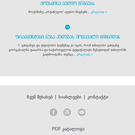
ᲛᲝᲣᲡᲛᲘᲜᲔ ᲐᲣᲓᲘᲝ ᲬᲘᲒᲜᲔᲑᲡ
მოუსმინე „არტანუჯის“ აუდიო წიგნებს...
ვრცლად >
ᲤᲠᲐᲒᲛᲔᲜᲢᲔᲑᲘ ᲑᲣᲑᲐ ᲙᲣᲓᲐᲕᲐᲡ ᲛᲝᲛᲐᲕᲐᲚᲘ ᲬᲘᲒᲜᲘᲓᲐᲜ
1. ვახტანგი და ტფილისი ბავშვმაც კი იცის, რომ თბილისი ვახტანგ
გორგასალმა დააარსა და საქართველოს დედაქალაქი მცხეთიდან თბილისში
გადმოიტანა. თუმცა...
ვრცლად >
ჩვენ შესახებ
|
სიახლეები
|
კონტაქტი
PDF კატალოგი