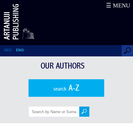
☰ MENU
от диссидента до
национального героя
GEO
ENG
OUR AUTHORS
A-Z
search