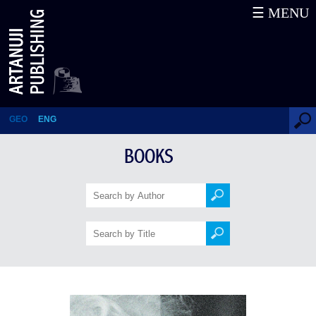
☰ MENU
Мераб Костава
GEO
ENG
BOOKS