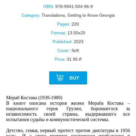
ISBN:
978-9941-504-96-9
Category:
Translations
,
Getting to Know Georgia
Pages:
220
Format:
13.50x20
Published:
2023
Cover:
Soft
Price:
31.95
BUY
Мераб Костава (1939-1989)
В книге описана история жизни Мераба Костава –
национального героя Грузии, боровшегося за
независимость своей страны, выдержавшего все
испытания судьбы и коммунистической системы.
Детство, семья, первый протест против диктатуры в 1956
году... И с этого времени постоянное пребывание в