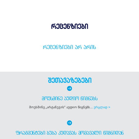
რეცენზიები
ᲠᲔᲪᲔᲜᲖᲘᲔᲑᲘ ᲐᲠ ᲐᲠᲘᲡ
შეთავაზებები
ᲛᲝᲣᲡᲛᲘᲜᲔ ᲐᲣᲓᲘᲝ ᲬᲘᲒᲜᲔᲑᲡ
მოუსმინე „არტანუჯის“ აუდიო წიგნებს...
ვრცლად >
ᲤᲠᲐᲒᲛᲔᲜᲢᲔᲑᲘ ᲑᲣᲑᲐ ᲙᲣᲓᲐᲕᲐᲡ ᲛᲝᲛᲐᲕᲐᲚᲘ ᲬᲘᲒᲜᲘᲓᲐᲜ