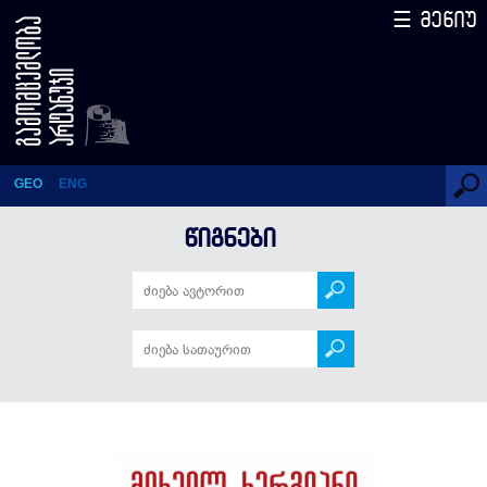
☰ მენიუ
დღიური
GEO
ENG
ᲬᲘᲒᲜᲔᲑᲘ