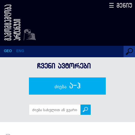
☰ მენიუ
კონსტანტინე ზ. გამსახურდია
GEO
ENG
ᲩᲕᲔᲜᲘ ᲐᲕᲢᲝᲠᲔᲑᲘ
ა-ჰ
ძიება