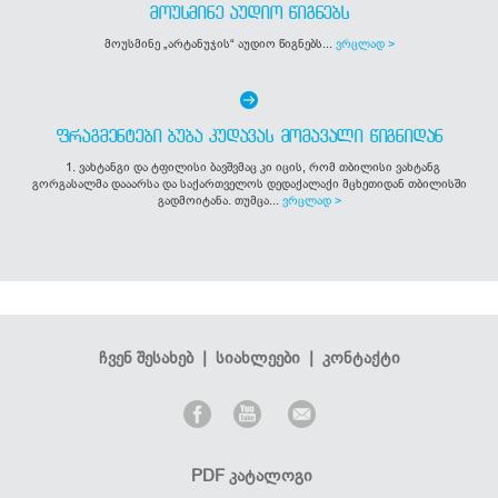
ᲛᲝᲣᲡᲛᲘᲜᲔ ᲐᲣᲓᲘᲝ ᲬᲘᲒᲜᲔᲑᲡ
მოუსმინე „არტანუჯის“ აუდიო წიგნებს...
ვრცლად >
ᲤᲠᲐᲒᲛᲔᲜᲢᲔᲑᲘ ᲑᲣᲑᲐ ᲙᲣᲓᲐᲕᲐᲡ ᲛᲝᲛᲐᲕᲐᲚᲘ ᲬᲘᲒᲜᲘᲓᲐᲜ
1. ვახტანგი და ტფილისი ბავშვმაც კი იცის, რომ თბილისი ვახტანგ
გორგასალმა დააარსა და საქართველოს დედაქალაქი მცხეთიდან თბილისში
გადმოიტანა. თუმცა...
ვრცლად >
ჩვენ შესახებ
|
სიახლეები
|
კონტაქტი
PDF კატალოგი