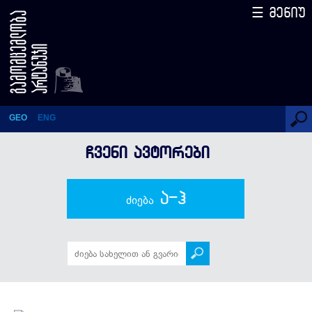
☰ მენიუ
გერონტი ქიქოძე
GEO
ENG
ᲩᲕᲔᲜᲘ ᲐᲕᲢᲝᲠᲔᲑᲘ
ა-ჰ
ძიება