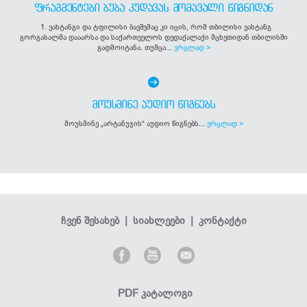
ᲤᲠᲐᲒᲛᲔᲜᲢᲔᲑᲘ ᲑᲣᲑᲐ ᲙᲣᲓᲐᲕᲐᲡ ᲛᲝᲛᲐᲕᲐᲚᲘ ᲬᲘᲒᲜᲘᲓᲐᲜ
1. ვახტანგი და ტფილისი ბავშვმაც კი იცის, რომ თბილისი ვახტანგ
გორგასალმა დააარსა და საქართველოს დედაქალაქი მცხეთიდან თბილისში
გადმოიტანა. თუმცა...
ვრცლად >
ᲛᲝᲣᲡᲛᲘᲜᲔ ᲐᲣᲓᲘᲝ ᲬᲘᲒᲜᲔᲑᲡ
მოუსმინე „არტანუჯის“ აუდიო წიგნებს...
ვრცლად >
ჩვენ შესახებ
|
სიახლეები
|
კონტაქტი
PDF კატალოგი